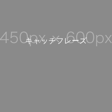
キ
ャ
ッ
チ
フ
レ
ー
ズ