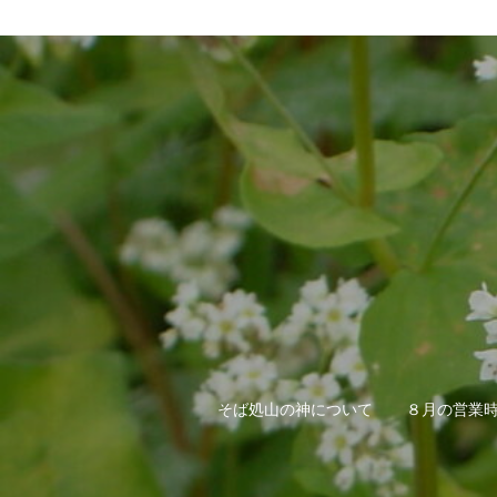
そば処山の神について
８月の営業